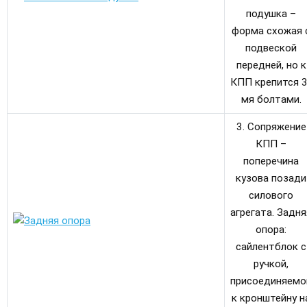
подушка –
форма схожая 
подвеской
передней, но к
КПП крепится 3
мя болтами.
3. Сопряжение
КПП –
поперечина
кузова позади
силового
агрегата. Задня
опора:
сайлентблок с
ручкой,
присоединяемо
к кронштейну н