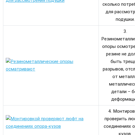
сколько потре
для рассмот
подушки.
3.
Резинометалли
опоры осмотре
резине не до
быть трещ
разрывов, отс
от металл
металличес
детали – б
деформаци
4. Монтиров
проверить лю
соединениях о
кузов.