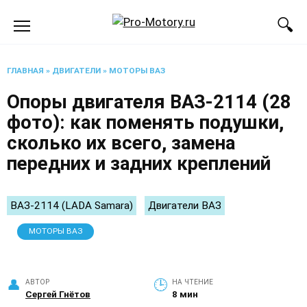
Перейти
к
содержанию
ГЛАВНАЯ
»
ДВИГАТЕЛИ
»
МОТОРЫ ВАЗ
Опоры двигателя ВАЗ-2114 (28
фото): как поменять подушки,
сколько их всего, замена
передних и задних креплений
ВАЗ-2114 (LADA Samara)
Двигатели ВАЗ
МОТОРЫ ВАЗ
АВТОР
НА ЧТЕНИЕ
Сергей Гнётов
8 мин