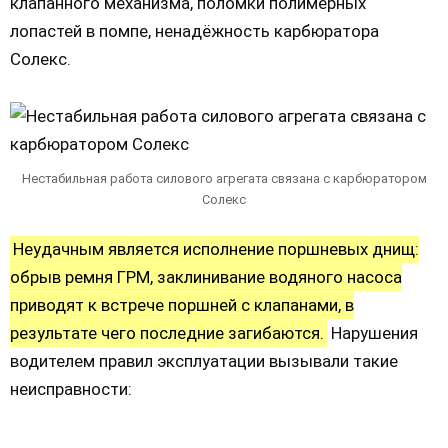
клапанного механизма, поломки полимерных
лопастей в помпе, ненадёжность карбюратора
Солекс.
Нестабильная работа силового агрегата связана с карбюратором
Солекс
Неудачным является исполнение поршневых днищ:
обрыв ремня ГРМ, заклинивание водяного насоса
приводят к встрече поршней с клапанами, в
результате чего последние загибаются.
Нарушения
водителем правил эксплуатации вызывали такие
неисправности: