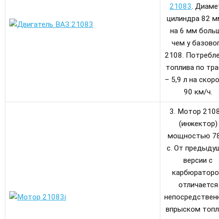
21083
. Диаме
цилиндра 82 м
на 6 мм больш
чем у базово
2108. Потребл
топлива по тра
– 5,9 л на скор
90 км/ч.
3. Мотор 2108
(инжектор)
мощностью 78
с. От предыду
версии с
карбюратор
отличается
непосредстве
впрыском топл