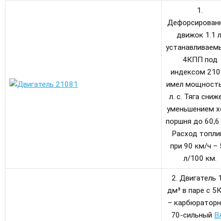
1.
Дефорсирован
движок 1.1 л
устанавливаем
4КПП под
индексом 210
имел мощность
л. с. Тяга сниж
уменьшением х
поршня до 60,6
Расход топли
при 90 км/ч – 
л/100 км.
2. Двигатель 
дм³ в паре с 5
– карбюраторн
70-сильный
В