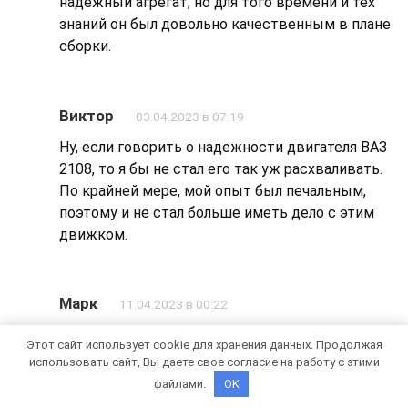
надежный агрегат, но для того времени и тех
знаний он был довольно качественным в плане
сборки.
Виктор
03.04.2023 в 07:19
Ну, если говорить о надежности двигателя ВАЗ
2108, то я бы не стал его так уж расхваливать.
По крайней мере, мой опыт был печальным,
поэтому и не стал больше иметь дело с этим
движком.
Марк
11.04.2023 в 00:22
Вполне себе рабочий мотор, но, как и все
Этот сайт использует cookie для хранения данных. Продолжая
моторы, если не следить за его состоянием.
использовать сайт, Вы даете свое согласие на работу с этими
начинает выдавать разные нехорошие штуки.
файлами.
OK
раз в полгода техобслуживание это прямо маст-