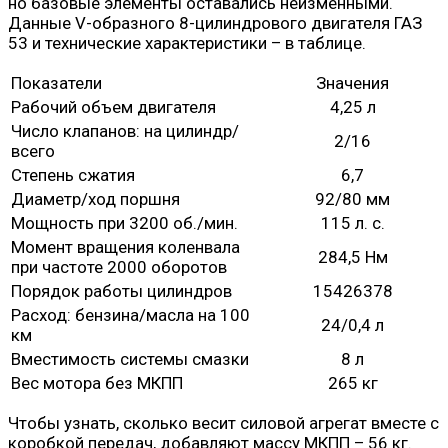
но базовые элементы оставались неизменными.
Данные V-образного 8-цилиндрового двигателя ГАЗ
53 и технические характеристики – в таблице.
Показатели
Значения
Рабочий объем двигателя
4,25 л
Число клапанов: на цилиндр/
2/16
всего
Степень сжатия
6,7
Диаметр/ход поршня
92/80 мм
Мощность при 3200 об./мин.
115 л. с.
Момент вращения коленвала
284,5 Нм
при частоте 2000 оборотов
Порядок работы цилиндров
15426378
Расход: бензина/масла на 100
24/0,4 л
км
Вместимость системы смазки
8 л
Вес мотора без МКПП
265 кг
Чтобы узнать, сколько весит силовой агрегат вместе с
коробкой передач, добавляют массу МКПП – 56 кг.