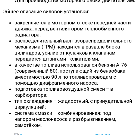
Для производства моторного блока двигателя ЗМ
Общее описание силовой установки:
закрепляется в моторном отсеке передней части
движка, перед вентилятором теплообменного
радиатора;
распределительный вал газораспределительного
механизма (ГРМ) находится в развале блока
цилиндров, усилие от кулачков к клапанам
передаётся штангами-толкателями;
в качестве топлива использовался бензин А-76
(современный 80), поступающий из бензобака
вместимостью 90 л по топливопроводам с
помощью диафрагменного насоса;
подготовка топливовоздушной смеси – в
карбюраторе;
тип охлаждения – жидкостный, с принудительной
циркуляцией;
система смазки – комбинированная: под
напором маслонасоса и разбрызгиванием,
самотёком.