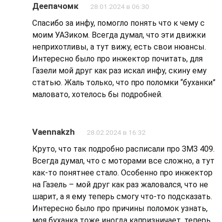
Деепачомк
28.01.2024 в 06:30
Спасибо за инфу, помогло понять что к чему с
моим УАЗиком. Всегда думал, что эти движки
неприхотливы, а тут вижу, есть свои нюансы.
Интересно было про инжектор почитать, для
Газели мой друг как раз искал инфу, скину ему
статью. Жаль только, что про поломки “буханки”
маловато, хотелось бы подробней.
Vaennakzh
28.02.2024 в 16:32
Круто, что так подробно расписали про ЗМЗ 409.
Всегда думал, что с моторами все сложно, а тут
как-то понятнее стало. Особенно про инжектор
на Газель – мой друг как раз жаловался, что не
шарит, а я ему теперь смогу что-то подсказать.
Интересно было про причины поломок узнать,
моя буханка тоже иногда капризничает, теперь