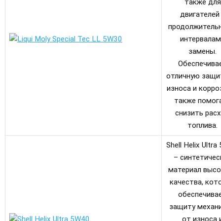
также для
двигателей
продолжитель
интервалам
замены.
Обеспечива
отличную защи
износа и корроз
также помог
снизить рас
топлива.
Shell Helix Ultr
– синтетичес
материал высо
качества, кот
обеспечива
защиту механ
от износа 