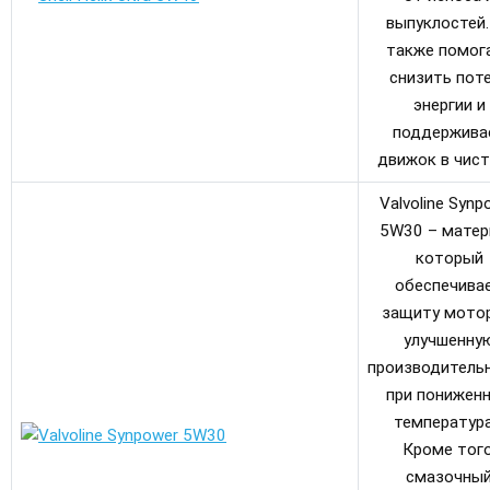
выпуклостей.
также помог
снизить пот
энергии и
поддержива
движок в чист
Valvoline Synp
5W30 – матер
который
обеспечива
защиту мотор
улучшенну
производитель
при понижен
температура
Кроме того
смазочны