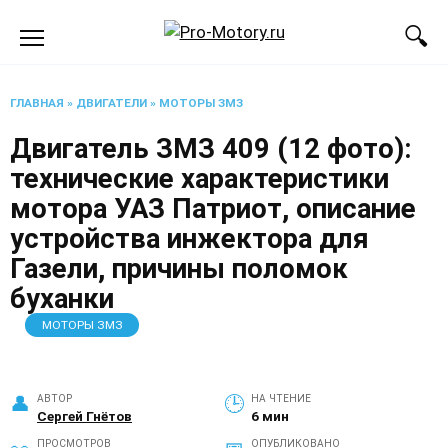
Перейти
к
содержанию
ГЛАВНАЯ
»
ДВИГАТЕЛИ
»
МОТОРЫ ЗМЗ
Двигатель ЗМЗ 409 (12 фото):
технические характеристики
мотора УАЗ Патриот, описание
устройства инжектора для
Газели, причины поломок
буханки
МОТОРЫ ЗМЗ
АВТОР
НА ЧТЕНИЕ
Сергей Гнётов
6 мин
ПРОСМОТРОВ
ОПУБЛИКОВАНО