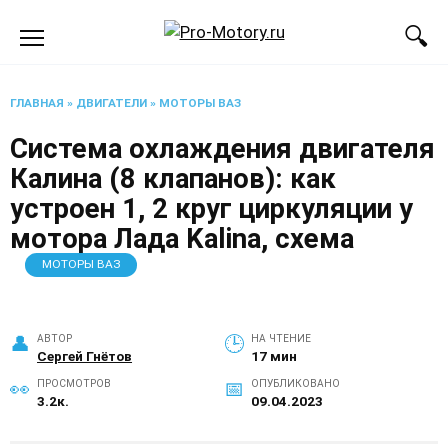
Перейти
к
содержанию
ГЛАВНАЯ
»
ДВИГАТЕЛИ
»
МОТОРЫ ВАЗ
Система охлаждения двигателя
Калина (8 клапанов): как
устроен 1, 2 круг циркуляции у
мотора Лада Kalina, схема
МОТОРЫ ВАЗ
АВТОР
НА ЧТЕНИЕ
Сергей Гнётов
17 мин
ПРОСМОТРОВ
ОПУБЛИКОВАНО
3.2к.
09.04.2023