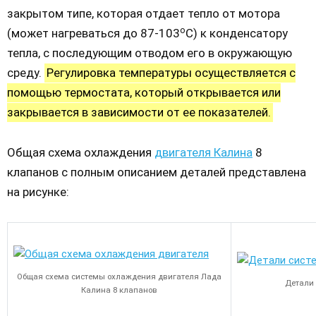
закрытом типе, которая отдает тепло от мотора
о
(может нагреваться до 87-103
С) к конденсатору
тепла, с последующим отводом его в окружающую
среду.
Регулировка температуры осуществляется с
помощью термостата, который открывается или
закрывается в зависимости от ее показателей.
Общая схема охлаждения
двигателя Калина
8
клапанов с полным описанием деталей представлена
на рисунке:
Общая схема системы охлаждения двигателя Лада
Детали
Калина 8 клапанов