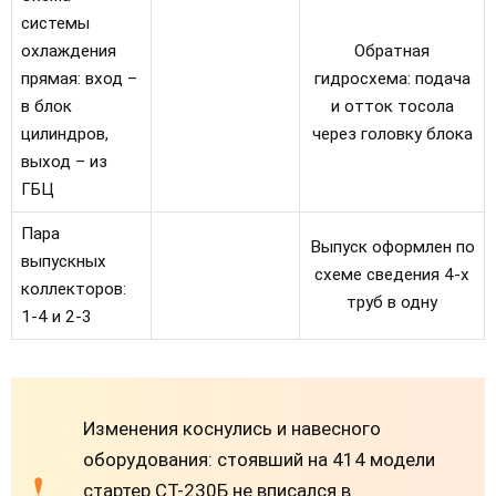
системы
охлаждения
Обратная
прямая: вход –
гидросхема: подача
в блок
и отток тосола
цилиндров,
через головку блока
выход – из
ГБЦ
Пара
Выпуск оформлен по
выпускных
схеме сведения 4-х
коллекторов:
труб в одну
1-4 и 2-3
Изменения коснулись и навесного
оборудования: стоявший на 414 модели
стартер СТ-230Б не вписался в