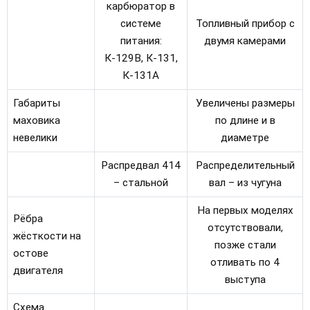
карбюратор в
системе
Топливный прибор с
питания:
двумя камерами
К-129В, К-131,
К-131А
Габариты
Увеличены размеры
маховика
по длине и в
невелики
диаметре
Распредвал 414
Распределительный
– стальной
вал – из чугуна
На первых моделях
Рёбра
отсутствовали,
жёсткости на
позже стали
остове
отливать по 4
двигателя
выступа
Схема