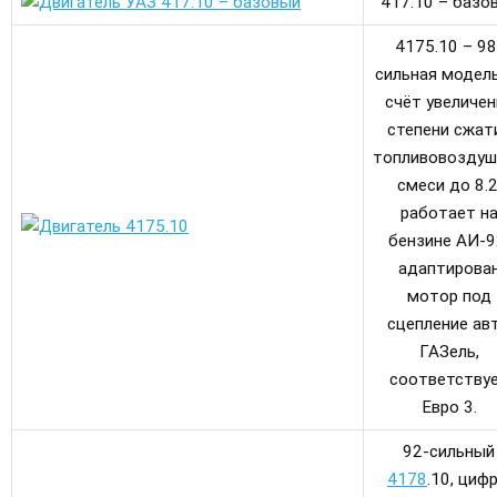
417.10 – базо
4175.10 – 98
сильная модель
счёт увеличен
степени сжат
топливовоздуш
смеси до 8.2
работает н
бензине АИ-9
адаптирова
мотор под
сцепление ав
ГАЗель,
соответству
Евро 3.
92-сильный
4178
.10, циф