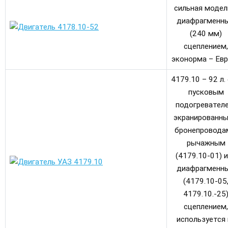
сильная модел
диафрагменн
(240 мм)
сцеплением,
эконорма – Евр
4179.10 – 92 л. с
пусковым
подогревател
экранированн
бронепровода
рычажным
(4179.10-01) 
диафрагменн
(4179.10-05
4179.10.-25
сцеплением,
используется 