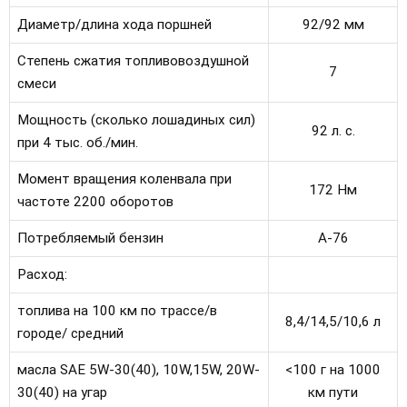
Диаметр/длина хода поршней
92/92 мм
Степень сжатия топливовоздушной
7
смеси
Мощность (сколько лошадиных сил)
92 л. с.
при 4 тыс. об./мин.
Момент вращения коленвала при
172 Нм
частоте 2200 оборотов
Потребляемый бензин
А-76
Расход:
топлива на 100 км по трассе/в
8,4/14,5/10,6 л
городе/ средний
масла SAE 5W-30(40), 10W,15W, 20W-
<100 г на 1000
30(40) на угар
км пути