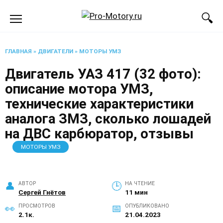
Перейти
к
содержанию
ГЛАВНАЯ
»
ДВИГАТЕЛИ
»
МОТОРЫ УМЗ
Двигатель УАЗ 417 (32 фото):
описание мотора УМЗ,
технические характеристики
аналога ЗМЗ, сколько лошадей
на ДВС карбюратор, отзывы
МОТОРЫ УМЗ
АВТОР
НА ЧТЕНИЕ
Сергей Гнётов
11 мин
ПРОСМОТРОВ
ОПУБЛИКОВАНО
2.1к.
21.04.2023