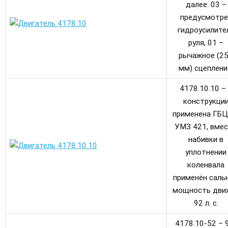
далее: 03 –
предусмотре
гидроусилите
руля, 01 –
рычажное (2
мм) сцеплени
4178.10.10 –
конструкци
применена ГБЦ
УМЗ 421, вме
набивки в
уплотнении
коленвала
применён сальн
мощность дви
92 л. с.
4178.10-52 – 