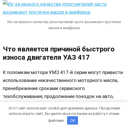
Из-за низкого качества уплотнителей часто возникают протечки
масла и анифриза
Что является причиной быстрого
износа двигателя УАЗ 417
К поломкам мотора УМЗ 417-й серии могут привести
использование некачественного моторного масла,
пренебрежение сроками сервисного
техобслуживания, продолжение поездок на авто,
когда двигатель «барахлит». С первыми двумя
Этот сайт использует cookie для хранения данных. Продолжая
бедами справляются самостоятельно, а в третьем
использовать сайт, Вы даете свое согласие на работу с этими
случае может потребоваться квалифицированная
файлами.
OK