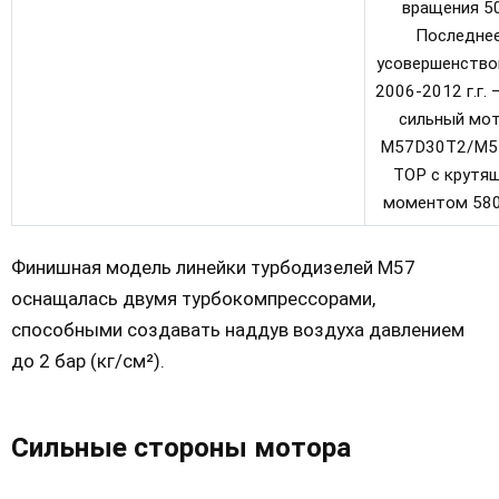
вращения 50
Последне
усовершенство
2006-2012 г.г. 
сильный мо
M57D30T2/M5
TOP с крутя
моментом 580
Финишная модель линейки турбодизелей М57
оснащалась двумя турбокомпрессорами,
способными создавать наддув воздуха давлением
до 2 бар (кг/см²).
Сильные стороны мотора