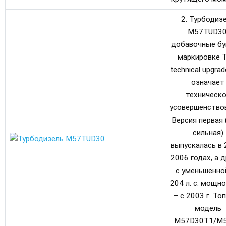
2. Турбодиз
M57TUD30
добавочные бу
маркировке T
technical upgrad
означает
техническ
усовершенствов
Версия первая 
сильная)
выпускалась в 
2006 годах, а д
с уменьшенно
204 л. с. мощн
– с 2003 г. То
модель
M57D30T1/M