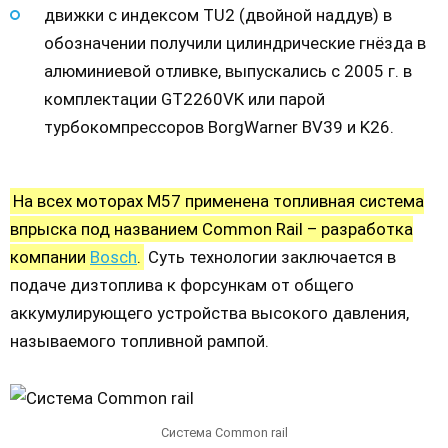
движки с индексом TU2 (двойной наддув) в
обозначении получили цилиндрические гнёзда в
алюминиевой отливке, выпускались с 2005 г. в
комплектации GT2260VK или парой
турбокомпрессоров BorgWarner BV39 и K26.
На всех моторах М57 применена топливная система
впрыска под названием Common Rail – разработка
компании
Bosch
.
Суть технологии заключается в
подаче дизтоплива к форсункам от общего
аккумулирующего устройства высокого давления,
называемого топливной рампой.
Система Common rail