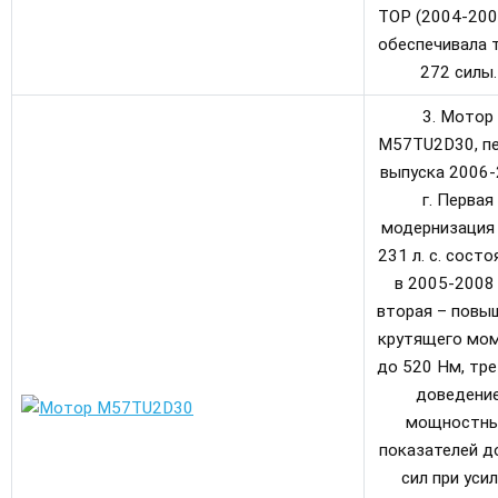
TOP (2004-2007 
обеспечивала т
272 силы.
3. Мотор
M57TU2D30, п
выпуска 2006
г. Первая
модернизация
231 л. с. состо
в 2005-2008 г
вторая – повы
крутящего мо
до 520 Нм, тре
доведени
мощностн
показателей д
сил при уси