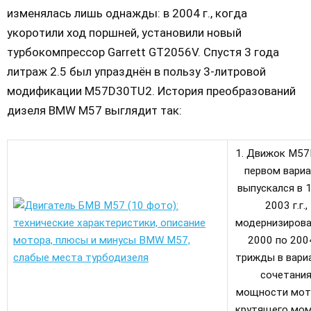
изменялась лишь однажды: в 2004 г., когда
укоротили ход поршней, установили новый
турбокомпрессор Garrett GT2056V. Спустя 3 года
литраж 2.5 был упразднён в пользу 3-литровой
модификации M57D30TU2. История преобразований
дизеля BMW M57 выглядит так:
1. Движок M57
первом вариа
выпускался в 
2003 г.г.,
модернизирова
2000 по 2004
трижды в вари
сочетани
мощности мот
крутящего мом