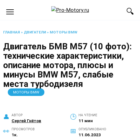
Перейти
к
содержанию
ГЛАВНАЯ
»
ДВИГАТЕЛИ
»
МОТОРЫ BMW
Двигатель БМВ М57 (10 фото):
технические характеристики,
описание мотора, плюсы и
минусы BMW M57, слабые
места турбодизеля
МОТОРЫ BMW
АВТОР
НА ЧТЕНИЕ
Сергей Гнётов
11 мин
ПРОСМОТРОВ
ОПУБЛИКОВАНО
1к.
11.06.2023