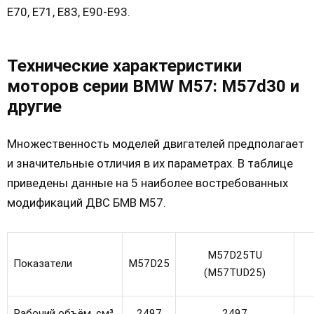
Е70, Е71, Е83, Е90-Е93.
Технические характеристики
моторов серии BMW M57: M57d30 и
другие
Множественность моделей двигателей предполагает
и значительные отличия в их параметрах. В таблице
приведены данные на 5 наиболее востребованных
модификаций ДВС БМВ М57.
M57D25TU
Показатели
M57D25
(M57TUD25)
Рабочий объём, см³
2497
2497